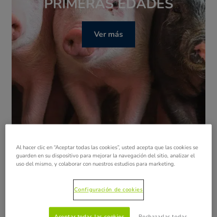
PRIMERAS EDADES
Ver más
Al hacer clic en “Aceptar todas las cookies”, usted acepta que las cookies se
guarden en su dispositivo para mejorar la navegación del sitio, analizar el
uso del mismo, y colaborar con nuestros estudios para marketing.
Configuración de cookies
LÍNEA DE ADITIVOS
Aceptar todas las cookies
Rechazarlas todas